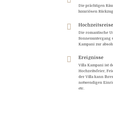
Die prächtigen Rä
luxuriösen Rückzu

Hochzeitsreis
Die romantische U
Sonnenuntergang s
Kampani zur absolu

Ereignisse
Villa Kampani ist d
Hochzeitsfeier, Fe
der Villa kann Ihre
notwendigen Einri
etc.