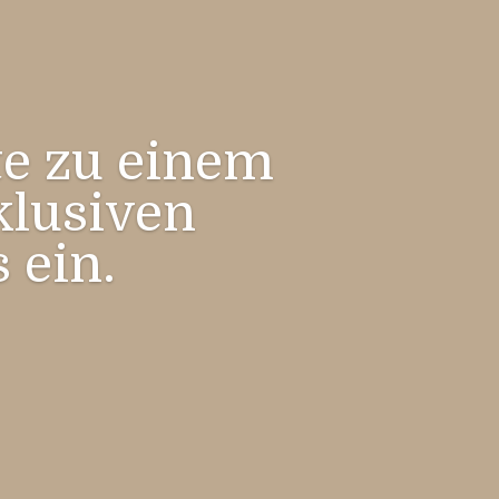
te zu einem
klusiven
 ein.