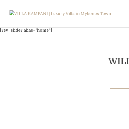
[rev_slider alias="home"]
WIL